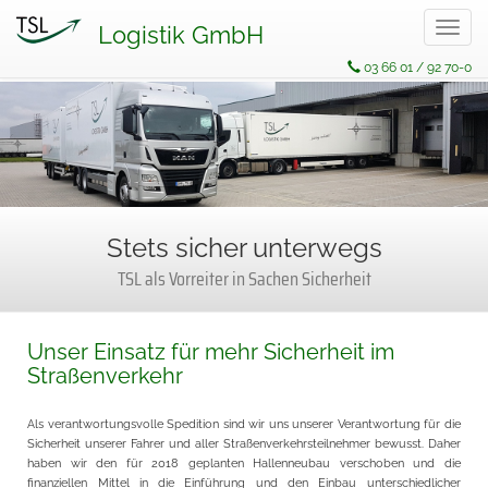
Naviga
Logistik GmbH
03 66 01 / 92 70-0
Stets sicher unterwegs
TSL als Vorreiter in Sachen Sicherheit
Unser Einsatz für mehr Sicherheit im
Straßenverkehr
Als verantwortungsvolle Spedition sind wir uns unserer Verantwortung für die
Sicherheit unserer Fahrer und aller Straßenverkehrsteilnehmer bewusst. Daher
haben wir den für 2018 geplanten Hallenneubau verschoben und die
finanziellen Mittel in die Einführung und den Einbau unterschiedlicher